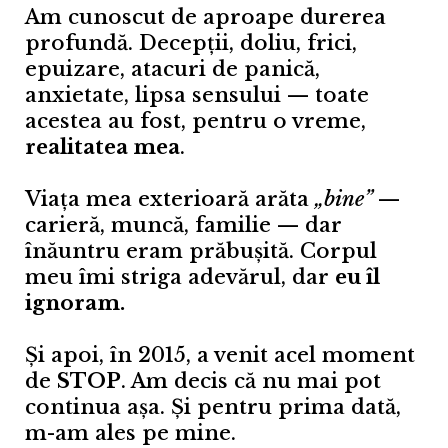
Am cunoscut de aproape durerea
profundă. Decepții, doliu, frici,
epuizare, atacuri de panică,
anxietate, lipsa sensului — toate
acestea au fost, pentru o vreme,
realitatea mea
.
Viața mea exterioară arăta
„bine”
—
carieră, muncă, familie — dar
înăuntru eram prăbușită. Corpul
meu îmi striga adevărul, dar
eu îl
ignoram.
Și apoi, în 2015, a venit acel moment
de
STOP
. Am decis că nu mai pot
continua așa. Și pentru prima dată,
m-am ales pe mine.