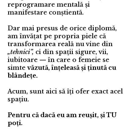
reprogramare mentală și
manifestare conștientă.
Dar mai presus de orice diplomă,
am învățat pe propria piele că
transformarea reală nu vine din
„tehnici”,
ci din spații sigure, vii,
iubitoare — în care o femeie se
simte
văzută, înțeleasă și ținută cu
blândețe.
Acum, sunt aici să îți ofer exact acel
spațiu.
Pentru că dacă eu am reușit, și TU
poți.