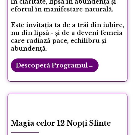
în claritate, lipsa în abundență și
efortul în manifestare naturală.
Este invitația ta de a trăi din iubire,
nu din lipsă - și de a deveni femeia
care radiază pace, echilibru și
abundență.
Descoperă Programul→
Magia celor 12 Nopți Sfinte